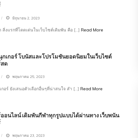
์
มิถุนายน 2, 2023
 สิ่งแรกที่โดดเด่นในเว็บไซต์เดิมพัน คือ […]
Read More
นุกเกอร์ โบนัสและโปรโมชันยอดนิยมในเว็บไซต์
์สด
พฤษภาคม 25, 2023
เกอร์ ยังเสนอตัวเลือกอื่นๆที่น่าสนใจ สำ […]
Read More
ร์ออนไลน์ เดิมพันกีฬาทุกรูปแบบได้ผ่านทาง เว็บพนัน
์
พฤษภาคม 23, 2023