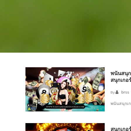
พนันสนุก
สนุกเกอร
brss
By
พนันสนุกเก
สนุกเกอร