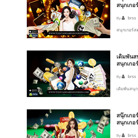
สนุกเกอร
brss
By
สนุกเกอร์สด
เดิมพันส
สนุกเกอร
brss
By
เดิมพันสนุก
สนุ๊กเกอ
สนุกเกอร
brss
By