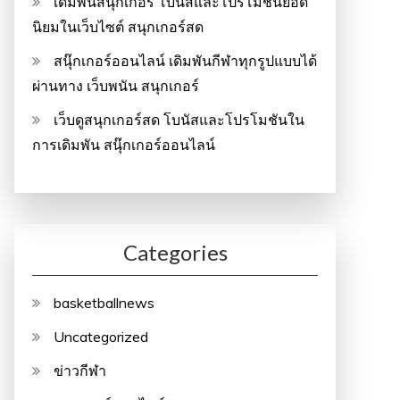
เดิมพันสนุกเกอร์ โบนัสและโปรโมชันยอด
นิยมในเว็บไซต์ สนุกเกอร์สด
สนุ๊กเกอร์ออนไลน์ เดิมพันกีฬาทุกรูปแบบได้
ผ่านทาง เว็บพนัน สนุกเกอร์
เว็บดูสนุกเกอร์สด โบนัสและโปรโมชันใน
การเดิมพัน สนุ๊กเกอร์ออนไลน์
Categories
basketballnews
Uncategorized
ข่าวกีฬา