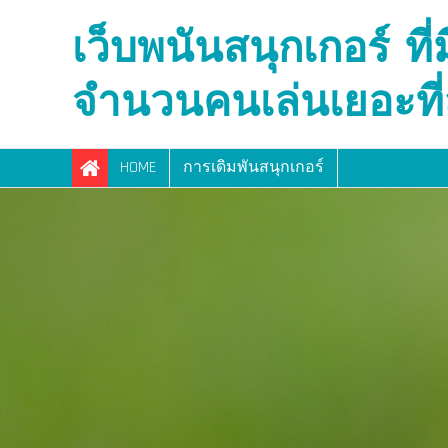
Skip
เว็บพนันสนุกเกอร์ ที่ม
to
content
จำนวนคนเล่นเยอะที่
HOME
การเดิมพันสนุกเกอร์